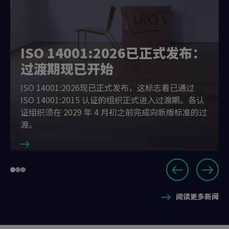
ISO 14001:2026已正式发布：
过渡期现已开始
ISO 14001:2026现已正式发布，这标志着已通过
ISO 14001:2015 认证的组织正式进入过渡期。各认
证组织须在 2029 年 4 月初之前完成向新版标准的过
渡。
Slide
Go
Go
Go
1
to
to
to
of
阅读更多新闻
slide
slide
slide
3
1
2
3