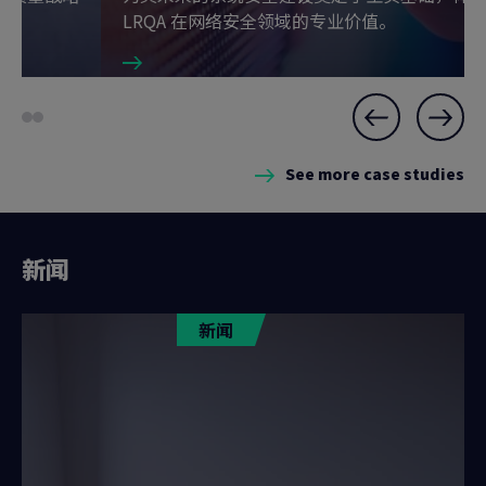
协作。
Slide
Go
Go
1
to
to
See more case studies
slide
slide
1
2
新闻
新闻