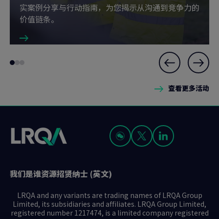
实案例分享与行动指南，为您揭示从沟通到竞争力的
价值链条。
Slide
Go
Go
Go
1
to
to
to
of
查看更多活动
slide
slide
slide
3
1
2
3
我们是谁
资源
招贤纳士 (英文)
LRQA and any variants are trading names of LRQA Group
Limited, its subsidiaries and affiliates. LRQA Group Limited,
registered number 1217474, is a limited company registered