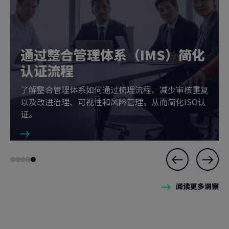
通过整合管理体系（IMS）简化
认证流程
了解整合管理体系如何通过梳理流程、减少审核重复
以及改进治理、可视性和风险管理，从而简化ISO认
证。
Slide
Go
Go
Go
Go
Go
5
to
to
to
to
to
of
阅读更多洞察
slide
slide
slide
slide
slide
5
1
2
3
4
5