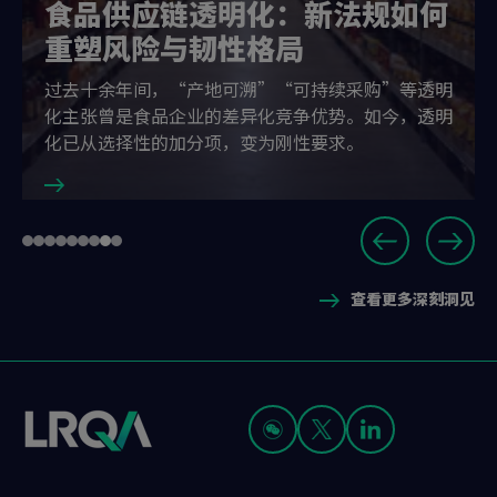
食品供应链透明化：新法规如何
重塑风险与韧性格局
过去十余年间，“产地可溯”“可持续采购”等透明
化主张曾是食品企业的差异化竞争优势。如今，透明
化已从选择性的加分项，变为刚性要求。
Slide
Go
Go
Go
Go
Go
Go
Go
Go
Go
8
to
to
to
to
to
to
to
to
to
of
查看更多深刻洞见
slide
slide
slide
slide
slide
slide
slide
slide
slide
9
1
2
3
4
5
6
7
8
9