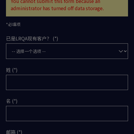
You cannot submit this form because an
administrator has turned off data storage.
*必填项
已是LRQA现有客户？
姓
名
邮箱