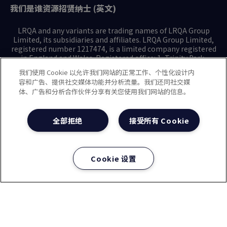
我们是谁
资源
招贤纳士 (英文)
LRQA and any variants are trading names of LRQA Group
Limited, its subsidiaries and affiliates. LRQA Group Limited,
registered number 1217474, is a limited company registered
in England and Wales. Registered office: 1, Trinity Park,
Bickenhill Lane, Birmingham B37 7ES. © 2025 LRQA Group
我们使用 Cookie 以允许我们网站的正常工作、个性化设计内
Limited.
容和广告、提供社交媒体功能并分析流量。我们还同社交媒
体、广告和分析合作伙伴分享有关您使用我们网站的信息。
隐私声明
Cookie政策
使用条款
现代奴隶制声明(英文)
全部拒绝
接受所有 Cookie
治理方针(英文)
沪ICP备2023029947号-1
沪公网安备31010102008508号
Cookie 设置