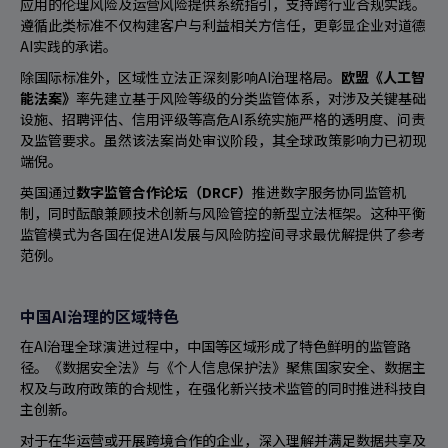
应用的伦理风险及运营风险提供系统指引，支持跨行业合规实践。
遵循此类标准不仅构建客户与利益相关方信任，更彰显企业对道德
AI实践的承诺。
除国际标准外，区域性立法正深刻影响AI治理格局。
欧盟《人工智
能法案》
率先建立基于风险等级的分类监管体系，对涉及关键基础
设施、招聘评估、信用评级等高危AI系统实施严格的透明度、问责
及监管要求。虽然该法案尚处审议阶段，其全球政策影响力已初现
端倪。
英国通过
数字监管合作论坛（DRCF）
推进数字服务协同监管机
制，同时酝酿兼顾技术创新与风险管控的新型立法框架。这种平衡
监管模式为各国在促进AI发展与风险防控间寻求最优解提供了参考
范例。
中国AI治理的区域特色
在AI治理全球演进过程中，中国等区域形成了特色鲜明的监管路
径。《数据安全法》与《个人信息保护法》聚焦国家安全、数据主
权及与政府政策的合规性，在强化新兴技术监管的同时推进科技自
主创新。
对于在华运营或开展跨境合作的企业，深入理解并满足数据共享及