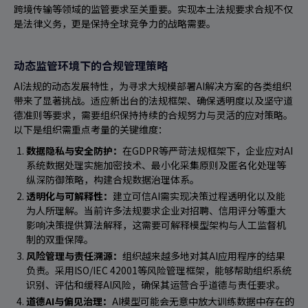
跨境传输等领域的监管要求至关重要。实现本土法规要求合规不仅
是法律义务，更是保持全球竞争力的战略需要。
动态监管环境下的合规管理策略
AI法规的动态发展特性，为寻求大规模部署AI解决方案的各类组织
带来了显著挑战。适应新出台的法规框架、确保透明度以及坚守道
德准则等要求，需要组织保持持续的合规努力与灵活的应对策略。
以下是组织需重点考量的关键维度：
数据隐私与安全防护：
在GDPR等严苛法规框架下，企业应对AI
系统数据处理实施加密技术、最小化采集原则及匿名化处理等
纵深防御策略，构建合规数据治理体系。
透明化与可解释性：
建立可信AI需实现决策过程透明化以及能
为人所理解。当前许多法规要求企业对招聘、信用评分等重大
影响决策提供算法解释，这需要可解释模型架构与人工监督机
制的双重保障。
风险管理与责任溯源：
组织越来越多地对其AI应用程序的结果
负责。采用ISO/IEC 42001等风险管理框架，能够帮助组织系统
识别、评估和缓释AI风险，确保其运营合乎道德与责任要求。
道德AI与偏见治理：
AI模型可能会无意中放大训练数据中存在的