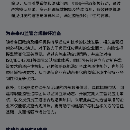
偏见，从而引发道德和法律问题。组织应采取积极行动，通过
严格模型测试、多元化训练数据集及持续监测，有效预防算法
偏见引发的道德与法律风险，满足监管对公平性的要求。
为未来AI监管合规做好准备
随着各国政府及组织机构持续适应AI技术的快速发展，相关监管框
架必将随之演进。对于致力于负责任应用AI的企业而言，前瞻性把
握监管变化至关重要。通过实施主动合规策略，并主动对接
ISO/IEC 42001等国际公认标准体系，组织可有效建立应对新兴监
管要求的适应性机制。这种策略既能满足全球普适性规范，也能兼
顾区域特殊要求，从而确保企业在动态变化的监管环境中保持业务
韧性和竞争优势。
此外，组织应建立健全AI 治理的内部政策体系。具体措施包括：组
建跨职能监管追踪团队以监测立法动态、开展定期人工智能应用审
核，以及投资员工道德合规培训项目。采取此类主动治理举措的企
业不仅能够规避合规风险，更有助于构建客户与利益相关方的信任
基础，从而增强市场公信力。
构建负责任的AI未来