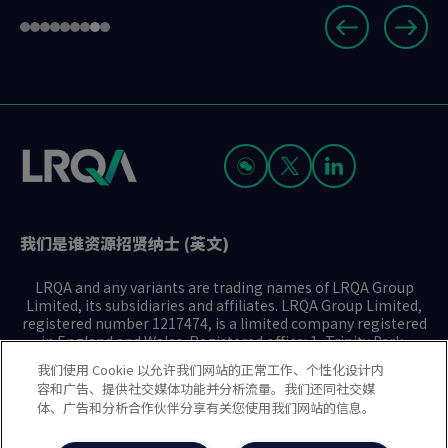
Slide
Go
Go
Go
Go
Go
Go
Go
Go
Go
8
to
to
to
to
to
to
to
to
to
of
slide
slide
slide
slide
slide
slide
slide
slide
slide
9
1
2
3
4
5
6
7
8
9
我们是谁
资源
招贤纳士 (英文)
LRQA and any variants are trading names of LRQA Group
Limited, its subsidiaries and affiliates. LRQA Group Limited,
registered number 1217474, is a limited company registered
in England and Wales. Registered office: 1, Trinity Park,
Bickenhill Lane, Birmingham B37 7ES. © 2025 LRQA Group
我们使用 Cookie 以允许我们网站的正常工作、个性化设计内
Limited.
容和广告、提供社交媒体功能并分析流量。我们还同社交媒
体、广告和分析合作伙伴分享有关您使用我们网站的信息。
隐私声明
Cookie政策
使用条款
现代奴隶制声明(英文)