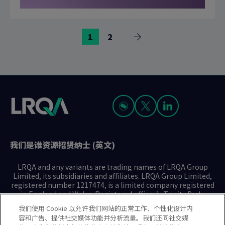
前
前
1
2
下
往
往
一
页
页
页
面
面
我们是谁
资源
招贤纳士 (英文)
LRQA and any variants are trading names of LRQA Group
Limited, its subsidiaries and affiliates. LRQA Group Limited,
registered number 1217474, is a limited company registered
in England and Wales. Registered office: 1, Trinity Park,
Bickenhill Lane, Birmingham B37 7ES. © 2025 LRQA Group
我们使用 Cookie 以允许我们网站的正常工作、个性化设计内
Limited.
容和广告、提供社交媒体功能并分析流量。我们还同社交媒