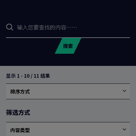
搜
索
表
格
搜索
显示
1
-
10
/
11
结果
排序方式
按
最
新
筛选方式
排
序
内容类型
内