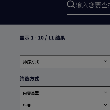
索
表
格
显示
1
-
10
/
11
结果
排序方式
按
最
新
筛选方式
排
序
内容类型
内
容
行业
类
行