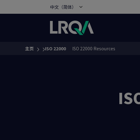
中文（简体）
主页
ISO 22000
ISO 22000 Resources
You are here:
IS