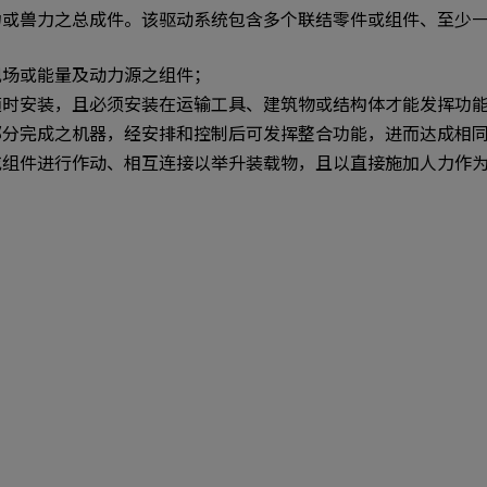
力或兽力之总成件。该驱动系统包含多个联结零件或组件、至少
现场或能量及动力源之组件；
随时安装，且必须安装在运输工具、建筑物或结构体才能发挥功
部分完成之机器，经安排和控制后可发挥整合功能，进而达成相
或组件进行作动、相互连接以举升装载物，且以直接施加人力作