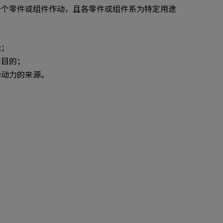
一个零件或组件作动，且各零件或组件系为特定用途
能；
同目的；
为动力的来源。