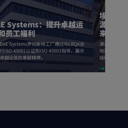
埃地沃兹
AE Systems：提升卓越运
源管理
和员工福利
来
BAE Systems罗彻斯特工厂通过与LRQA合
通过LRQA的I
行ISO 45001认证和ISO 45003指导，展示
地沃兹青岛工
卓越运营的奉献精神。
级绿色工厂。