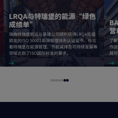
LRQA与特瑞堡的能源“绿色
B
成绩单”
营
瑞典特瑞堡航运与基建公司顺利获得LRQA劳盛
颁发的ISO 50001能源管理体系认证证书，标志
了解
着特瑞堡在能源管理、节能减排及可持续发展等
作进
领域达到了ISO国际标准的要求。
其对
Go
Go
Go
Go
Go
Go
Go
to
to
to
to
to
to
to
slide
slide
slide
slide
slide
slide
slide
1
2
3
4
5
6
7