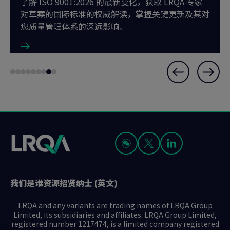
了解 ISO 9001:2026 的最新变化，获取 LRQA 专家
对草案的国际标准的权威解读，掌握关键更新及其对
您质量管理体系的深远影响。
Slide
Go
Go
Go
Go
Go
Go
Go
Go
Go
8
to
to
to
to
to
to
to
to
to
of
slide
slide
slide
slide
slide
slide
slide
slide
slide
9
1
2
3
4
5
6
7
8
9
我们是谁
资源
招贤纳士 (英文)
LRQA and any variants are trading names of LRQA Group
Limited, its subsidiaries and affiliates. LRQA Group Limited,
registered number 1217474, is a limited company registered