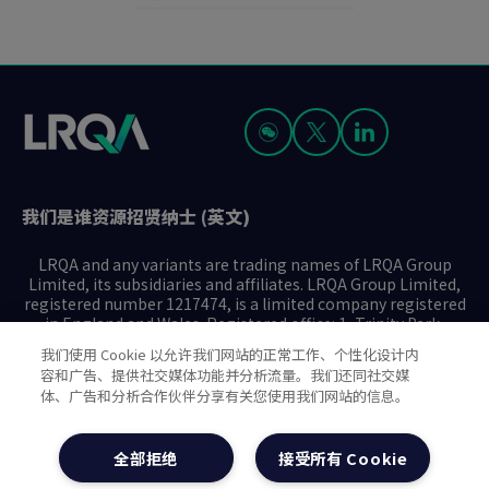
我们是谁
资源
招贤纳士 (英文)
LRQA and any variants are trading names of LRQA Group
Limited, its subsidiaries and affiliates. LRQA Group Limited,
registered number 1217474, is a limited company registered
in England and Wales. Registered office: 1, Trinity Park,
Bickenhill Lane, Birmingham B37 7ES. © 2025 LRQA Group
我们使用 Cookie 以允许我们网站的正常工作、个性化设计内
Limited.
容和广告、提供社交媒体功能并分析流量。我们还同社交媒
体、广告和分析合作伙伴分享有关您使用我们网站的信息。
隐私声明
Cookie政策
使用条款
现代奴隶制声明(英文)
全部拒绝
接受所有 Cookie
治理方针(英文)
沪ICP备2023029947号-1