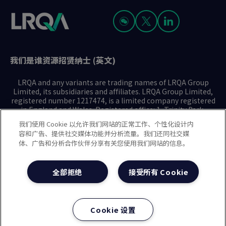
我们是谁
资源
招贤纳士 (英文)
LRQA and any variants are trading names of LRQA Group
Limited, its subsidiaries and affiliates. LRQA Group Limited,
registered number 1217474, is a limited company registered
in England and Wales. Registered office: 1, Trinity Park,
Bickenhill Lane, Birmingham B37 7ES. © 2025 LRQA Group
我们使用 Cookie 以允许我们网站的正常工作、个性化设计内
Limited.
容和广告、提供社交媒体功能并分析流量。我们还同社交媒
体、广告和分析合作伙伴分享有关您使用我们网站的信息。
隐私声明
Cookie政策
使用条款
现代奴隶制声明(英文)
全部拒绝
接受所有 Cookie
治理方针(英文)
沪ICP备2023029947号-1
沪公网安备31010102008508号
Cookie 设置