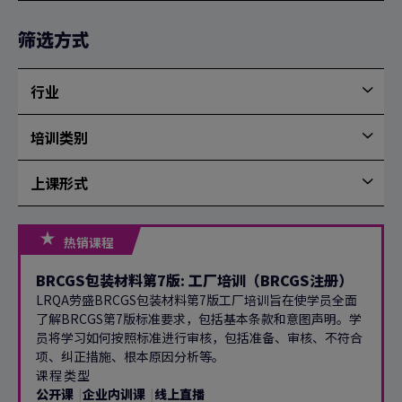
最
新
筛选方式
排
序
行业
行
业
培训类别
培
训
上课形式
类
上
别
课
形
热销课程
式
BRCGS包装材料第7版: 工厂培训（BRCGS注册）
LRQA劳盛BRCGS包装材料第7版工厂培训旨在使学员全面
了解BRCGS第7版标准要求，包括基本条款和意图声明。学
员将学习如何按照标准进行审核，包括准备、审核、不符合
项、纠正措施、根本原因分析等。
课程类型
公开课
企业内训课
线上直播