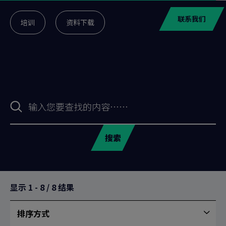
联系我们
培训
资料下载
搜
索
表
格
搜索
显示
1
-
8
/
8
结果
排序方式
按