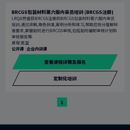
BRCGS包装材料第六版内审员培训 (BRCGS注册)
LRQA劳盛获BRCGS注册的BRCGS包装材料第六版内审员
培训,通过讲解,角色扮演,案例分析和练习,帮助您充分理解标
准要求,掌握如何进行BRCGS审核,包括如何编制审核计划和
审核报告等.
课程类型
公开课
企业内训课
查看课程详情及报名
定制化培训
前
1
往
页
面