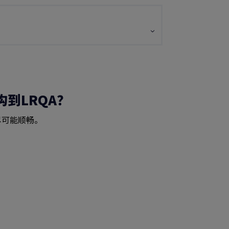
构到LRQA？
尽可能顺畅。