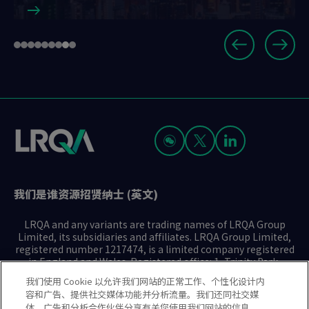
Slide
Go
Go
Go
Go
Go
Go
Go
Go
Go
8
to
to
to
to
to
to
to
to
to
of
slide
slide
slide
slide
slide
slide
slide
slide
slide
9
1
2
3
4
5
6
7
8
9
我们是谁
资源
招贤纳士 (英文)
LRQA and any variants are trading names of LRQA Group
Limited, its subsidiaries and affiliates. LRQA Group Limited,
registered number 1217474, is a limited company registered
in England and Wales. Registered office: 1, Trinity Park,
Bickenhill Lane, Birmingham B37 7ES. © 2025 LRQA Group
我们使用 Cookie 以允许我们网站的正常工作、个性化设计内
Limited.
容和广告、提供社交媒体功能并分析流量。我们还同社交媒
体、广告和分析合作伙伴分享有关您使用我们网站的信息。